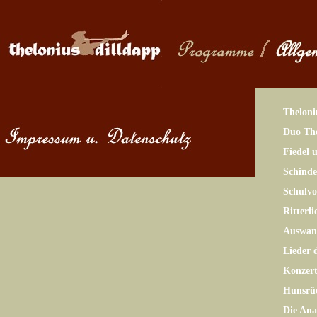
Theloni
Duo The
Fiedel 
Schinde
Schulv
Ritterl
Auswand
Lieder 
Konzer
Hunsrü
Die Ana