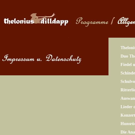
Theloni
Duo The
Fiedel 
Schinde
Schulv
Ritterl
Auswand
Lieder 
Konzer
Hunsrü
Die Ana