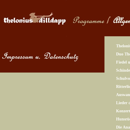
Theloni
Duo The
Fiedel 
Schinde
Schulv
Ritterl
Auswand
Lieder 
Konzer
Hunsrü
Die Ana