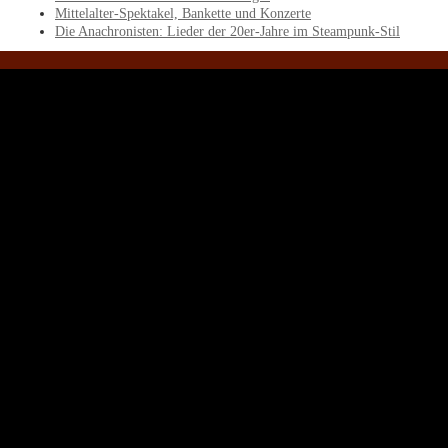
Mittelalter-Spektakel, Bankette und Konzerte
Die Anachronisten: Lieder der 20er-Jahre im Steampunk-Stil