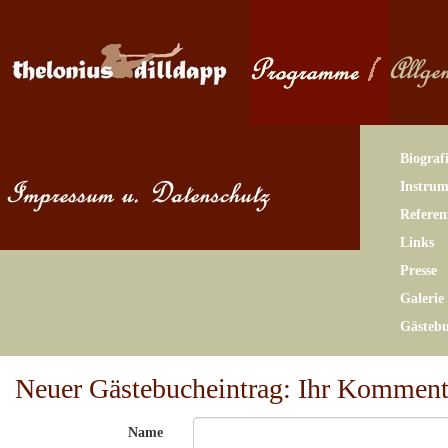
Biograf
Instrum
Referen
Links
Presse
Galerie
Gästeb
Neuer Gästebucheintrag: Ihr Komment
Name